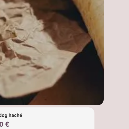
dog haché
0 €