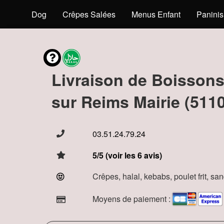
s
Hot Dog
Crêpes Salées
Menus Enfant
Paninis
Livraison de Boisson
sur Reims Mairie (511
03.51.24.79.24
5/5 (voir les 6 avis)
Crêpes, halal, kebabs, poulet frit, s
Moyens de paiement :