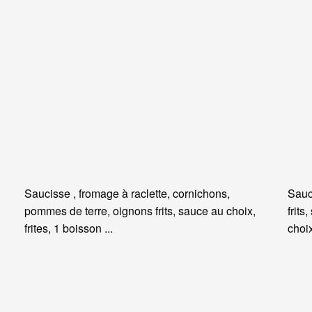
Saucisse , fromage à raclette, cornichons,
Sauc
pommes de terre, oignons frits, sauce au choix,
frits
frites, 1 boisson ...
choi