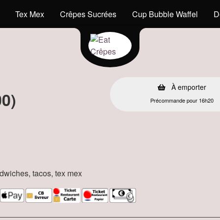
Tex Mex
Crêpes Sucrées
Cup Bubble Waffel
D
s
À emporter
00)
Précommande pour 16h20
andwiches, tacos, tex mex