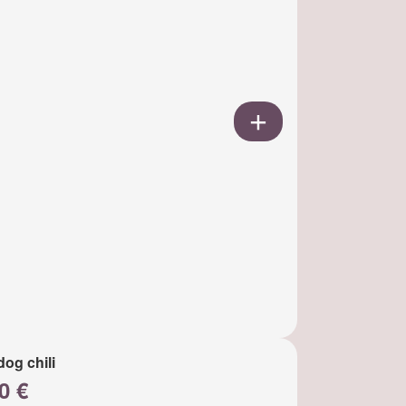
dog chili
0 €