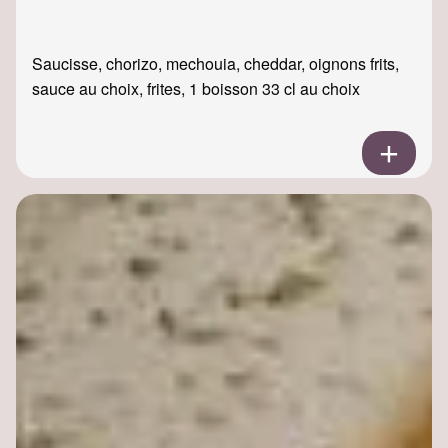
Saucisse, chorizo, mechouia, cheddar, oignons frits,
sauce au choix, frites, 1 boisson 33 cl au choix