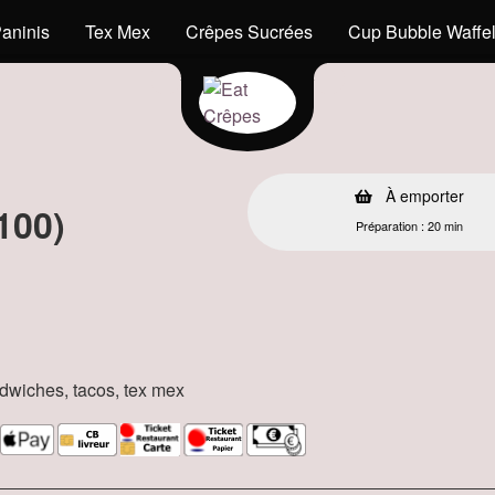
aninis
Tex Mex
Crêpes Sucrées
Cup Bubble Waffe
À emporter
100)
Préparation : 20 min
andwiches, tacos, tex mex