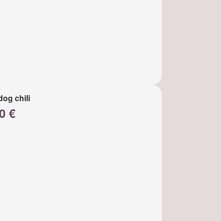
dog chili
0 €