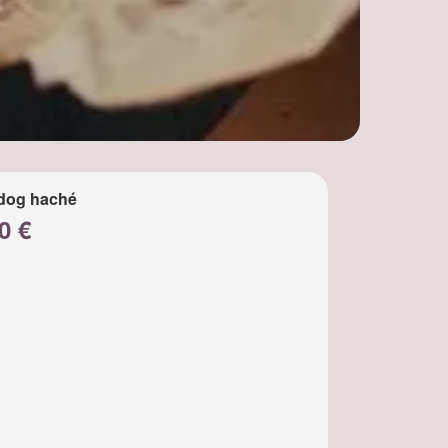
dog haché
0 €