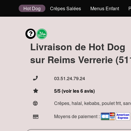
envies
Hot Dog
Crêpes Salées
Menus Enfant
P
Livraison de Hot Dog
sur Reims Verrerie (51
03.51.24.79.24
5/5 (voir les 6 avis)
Crêpes, halal, kebabs, poulet frit, s
Moyens de paiement :