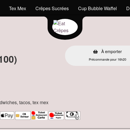
Tex Mex
Crêpes Sucrées
Cup Bubble Waffel
D
s
À emporter
100)
Précommande pour 16h20
andwiches, tacos, tex mex