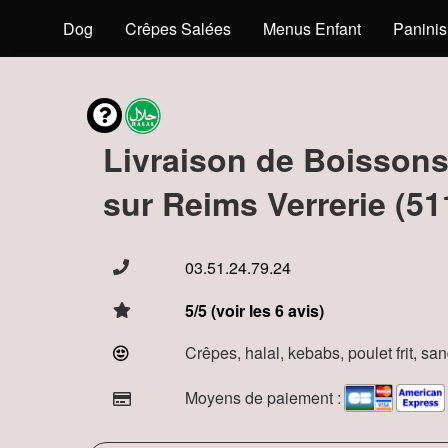
s
Hot Dog
Crêpes Salées
Menus Enfant
Paninis
Livraison de Boisson
sur Reims Verrerie (51
03.51.24.79.24
5/5 (voir les 6 avis)
Crêpes, halal, kebabs, poulet frit, s
Moyens de paiement :