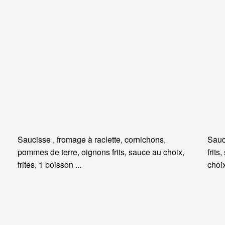
Saucisse , fromage à raclette, cornichons,
Sauc
pommes de terre, oignons frits, sauce au choix,
frits
frites, 1 boisson ...
choi