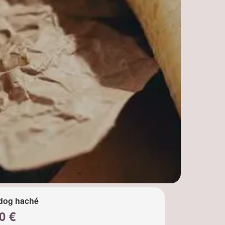
dog haché
0 €