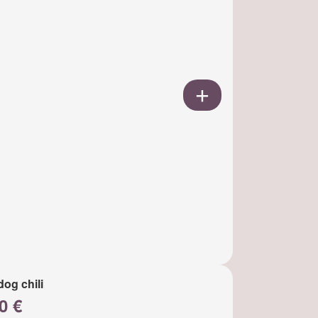
dog chili
0 €