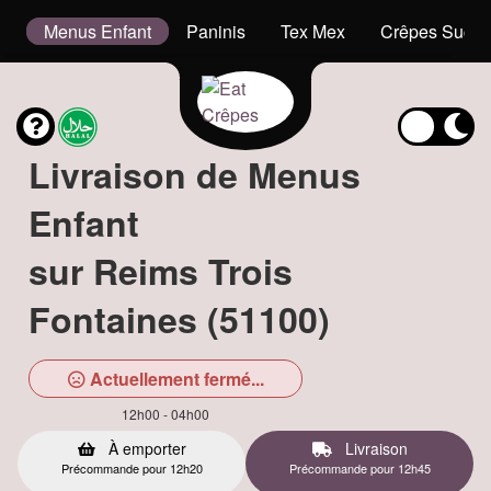
s
Menus Enfant
Paninis
Tex Mex
Crêpes Sucré
Livraison de Menus
Enfant
sur Reims Trois
Fontaines (51100)
Actuellement fermé...
12h00 - 04h00
À emporter
Livraison
Précommande pour 12h20
Précommande pour 12h45