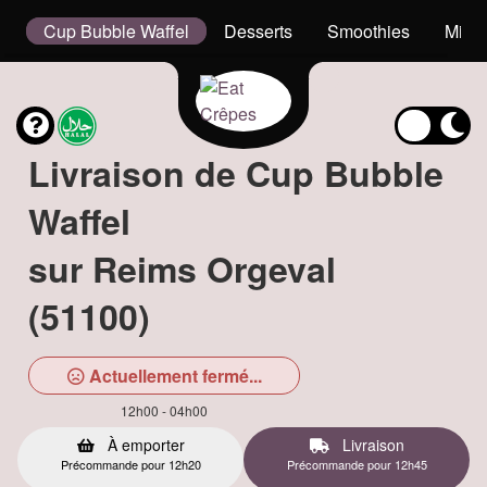
s
Cup Bubble Waffel
Desserts
Smoothies
Milk
Livraison de Cup Bubble
Waffel
sur Reims Orgeval
(51100)
Actuellement fermé...
12h00 - 04h00
À emporter
Livraison
Précommande pour 12h20
Précommande pour 12h45