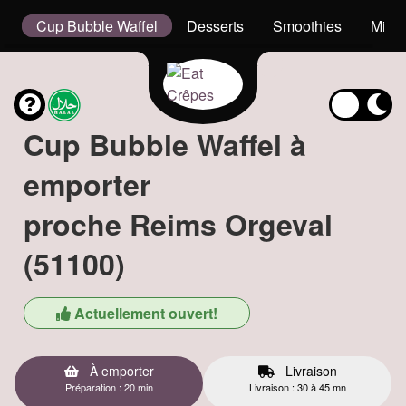
s
Cup Bubble Waffel
Desserts
Smoothies
Milk
Cup Bubble Waffel à
emporter
proche Reims Orgeval
(51100)
Actuellement ouvert!
À emporter
Livraison
Préparation : 20 min
Livraison : 30 à 45 mn