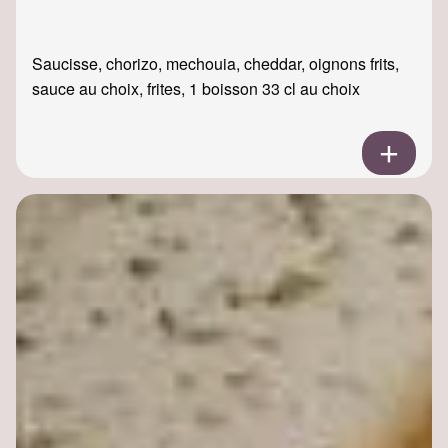
Saucisse, chorizo, mechouia, cheddar, oignons frits,
sauce au choix, frites, 1 boisson 33 cl au choix