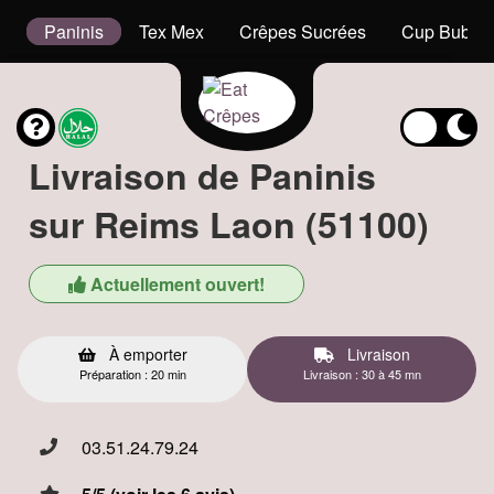
t
Paninis
Tex Mex
Crêpes Sucrées
Cup Bubble
Livraison de Paninis
sur Reims Laon (51100)
Actuellement ouvert!
À emporter
Livraison
Préparation : 20 min
Livraison : 30 à 45 mn
03.51.24.79.24