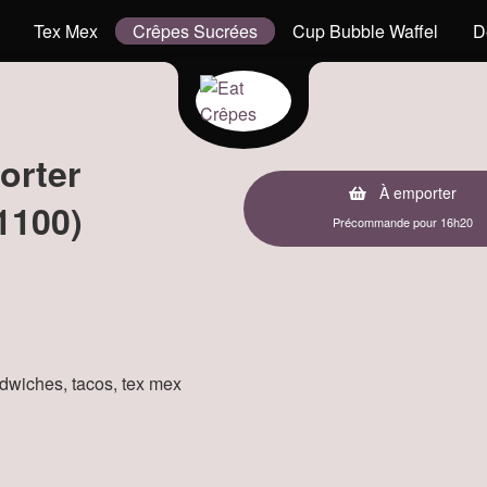
Tex Mex
Crêpes Sucrées
Cup Bubble Waffel
D
orter
À emporter
1100)
Précommande pour 16h20
andwiches, tacos, tex mex