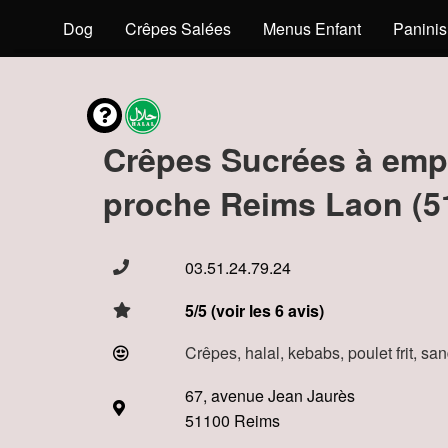
s
Hot Dog
Crêpes Salées
Menus Enfant
Paninis
Crêpes Sucrées à emp
proche Reims Laon (5
03.51.24.79.24
5/5 (voir les 6 avis)
Crêpes, halal, kebabs, poulet frit, s
67, avenue Jean Jaurès
51100 Reims