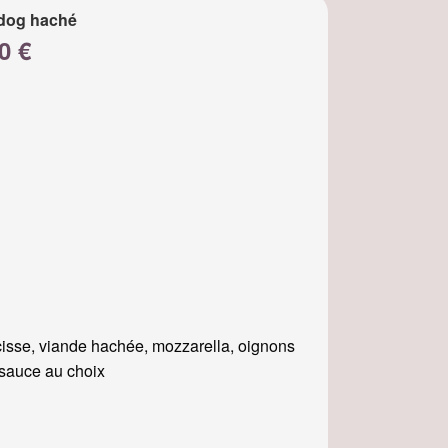
dog haché
0 €
isse, viande hachée, mozzarella, oignons
, sauce au choix