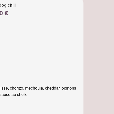
dog chili
0 €
isse, chorizo, mechouia, cheddar, oignons
, sauce au choix