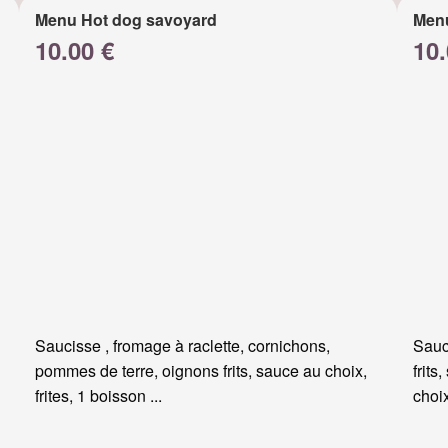
Menu Hot dog savoyard
Men
10.00 €
10.
Saucisse , fromage à raclette, cornichons,
Sauc
pommes de terre, oignons frits, sauce au choix,
frits
frites, 1 boisson ...
choi