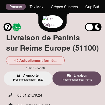
t
Paninis
Tex Mex
Crêpes Sucrées
Cup Bubble
Livraison de Paninis
sur Reims Europe (51100)
Actuellement fermé...
16h00 - 04h00
À emporter
Livraison
Précommande pour 16h20
Précommande pour 16h45
03.51.24.79.24