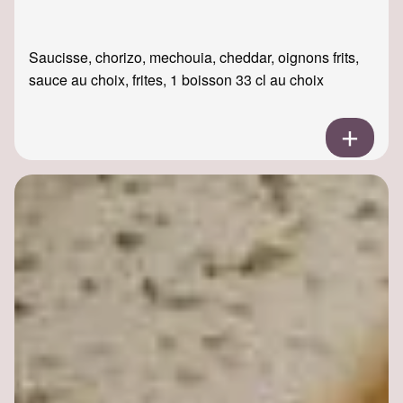
Saucisse, chorizo, mechouia, cheddar, oignons frits,
sauce au choix, frites, 1 boisson 33 cl au choix