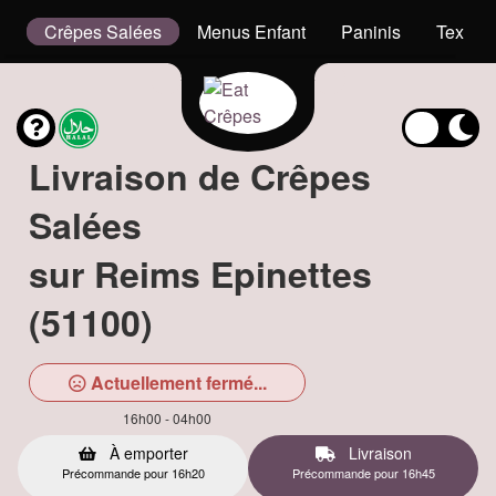
g
Crêpes Salées
Menus Enfant
Paninis
Tex Me
Livraison de Crêpes
Salées
sur Reims Epinettes
(51100)
Actuellement fermé...
16h00 - 04h00
À emporter
Livraison
Précommande pour 16h20
Précommande pour 16h45