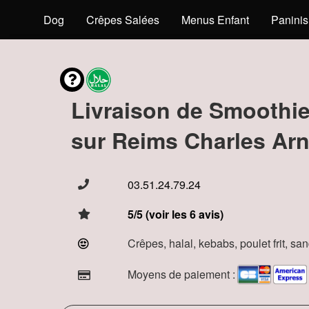
s
Hot Dog
Crêpes Salées
Menus Enfant
Paninis
Livraison de Smoothi
sur Reims Charles Arn
03.51.24.79.24
5/5 (voir les 6 avis)
Crêpes, halal, kebabs, poulet frit, s
Moyens de paiement :