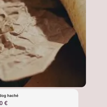
dog haché
0 €