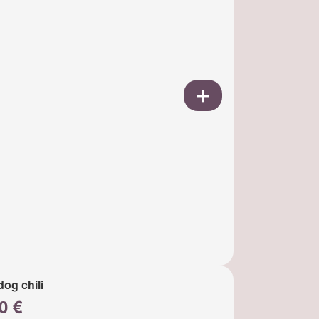
dog chili
0 €