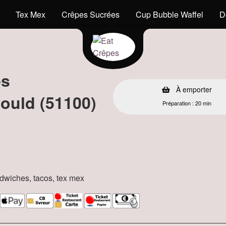
Tex Mex
Crêpes Sucrées
Cup Bubble Waffel
D
es
À emporter
ould (51100)
Préparation : 20 min
andwiches, tacos, tex mex