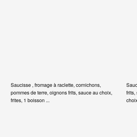
Saucisse , fromage à raclette, cornichons,
Sauc
pommes de terre, oignons frits, sauce au choix,
frits
frites, 1 boisson ...
choi