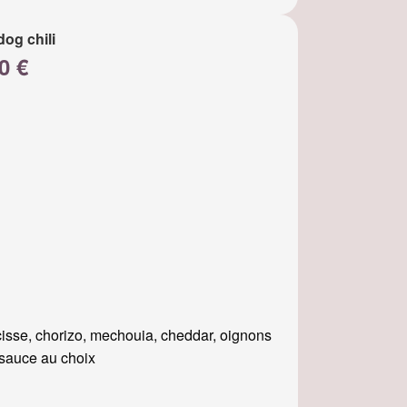
dog chili
0 €
isse, chorizo, mechouia, cheddar, oignons
, sauce au choix