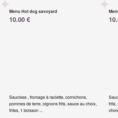
Menu Hot dog savoyard
Men
10.00 €
10.
Saucisse , fromage à raclette, cornichons,
Sauc
pommes de terre, oignons frits, sauce au choix,
frits
frites, 1 boisson ...
choi