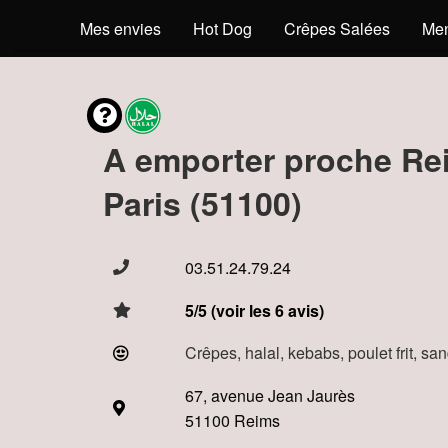
Mes envies
Hot Dog
Crêpes Salées
Men
A emporter proche Re
Paris (51100)
03.51.24.79.24
5/5 (voir les 6 avis)
Crêpes, halal, kebabs, poulet frit, s
67, avenue Jean Jaurès
51100 Reims