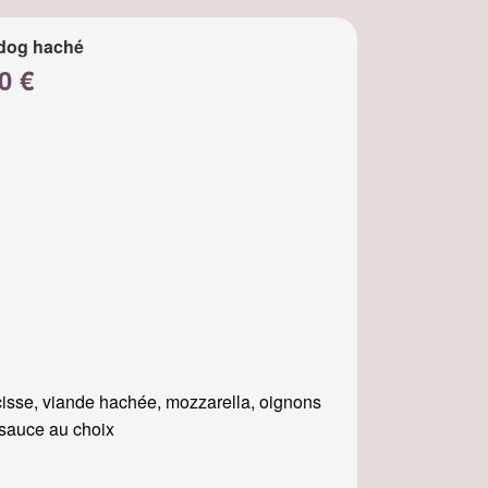
dog haché
0 €
isse, viande hachée, mozzarella, oignons
, sauce au choix