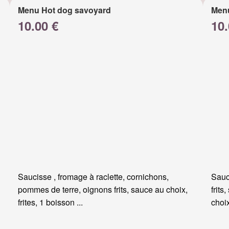
Menu Hot dog savoyard
Men
10.00 €
10.
Saucisse , fromage à raclette, cornichons,
Sauc
pommes de terre, oignons frits, sauce au choix,
frits
frites, 1 boisson ...
choi