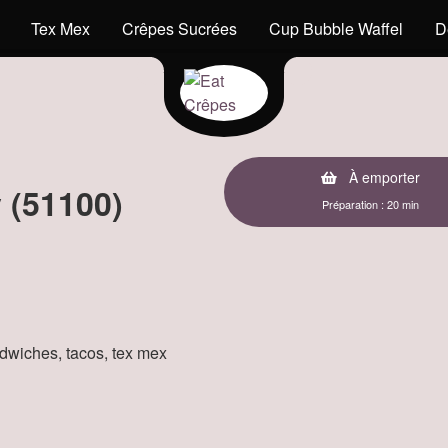
Tex Mex
Crêpes Sucrées
Cup Bubble Waffel
D
À emporter
 (51100)
Préparation : 20 min
andwiches, tacos, tex mex