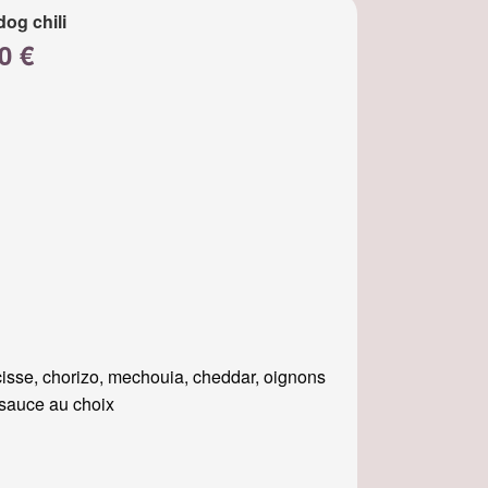
dog chili
0 €
isse, chorizo, mechouia, cheddar, oignons
, sauce au choix