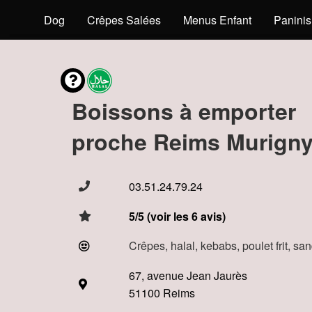
s
Hot Dog
Crêpes Salées
Menus Enfant
Paninis
Boissons à emporter
proche Reims Murigny
03.51.24.79.24
5/5 (voir les 6 avis)
Crêpes, halal, kebabs, poulet frit, s
67, avenue Jean Jaurès
51100 Reims