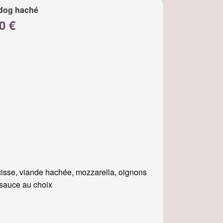
dog haché
0 €
isse, viande hachée, mozzarella, oignons
, sauce au choix