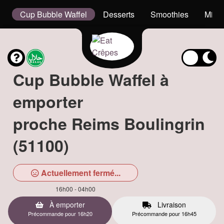
s
Cup Bubble Waffel
Desserts
Smoothies
Milk
Cup Bubble Waffel à
emporter
proche Reims Boulingrin
(51100)
Actuellement fermé...
16h00 - 04h00
À emporter
Livraison
Précommande pour 16h20
Précommande pour 16h45