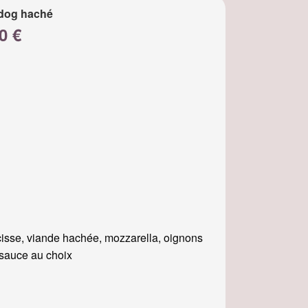
dog haché
0 €
isse, viande hachée, mozzarella, oignons
, sauce au choix