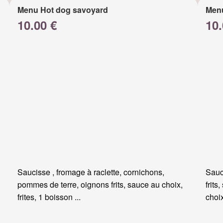
Menu Hot dog savoyard
Men
10.00 €
10.
Saucisse , fromage à raclette, cornichons,
Sauc
pommes de terre, oignons frits, sauce au choix,
frits
frites, 1 boisson ...
choi