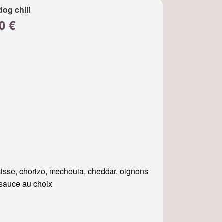
dog chili
0 €
isse, chorizo, mechouia, cheddar, oignons
, sauce au choix