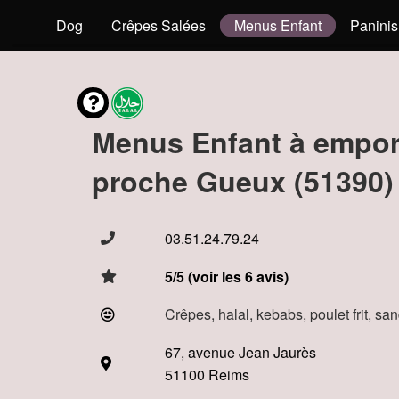
s
Hot Dog
Crêpes Salées
Menus Enfant
Paninis
Menus Enfant à empor
proche Gueux (51390)
03.51.24.79.24
5/5 (voir les 6 avis)
Crêpes, halal, kebabs, poulet frit, s
67, avenue Jean Jaurès
51100 Reims