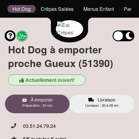
s
Hot Dog
Crêpes Salées
Menus Enfant
Panini
Hot Dog à emporter
proche Gueux (51390)
Actuellement ouvert!
À emporter
Livraison
Préparation : 20 min
Livraison : 30 à 45 mn
03.51.24.79.24