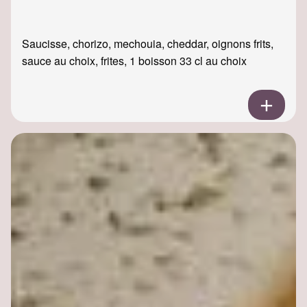
Saucisse, chorizo, mechouia, cheddar, oignons frits,
sauce au choix, frites, 1 boisson 33 cl au choix