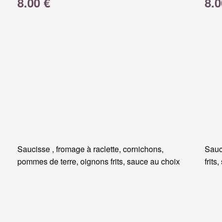
8.00 €
8.0
Saucisse , fromage à raclette, cornichons,
Sauc
pommes de terre, oignons frits, sauce au choix
frits