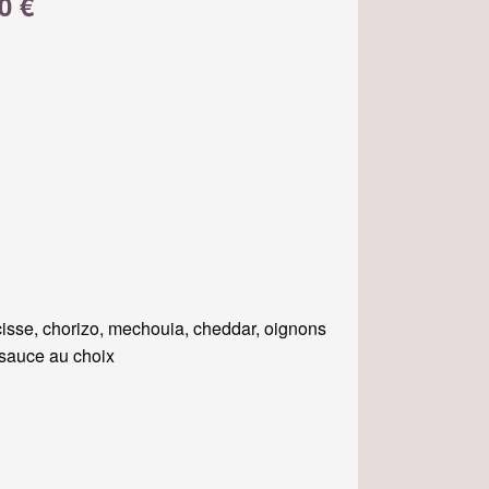
0 €
isse, chorizo, mechouia, cheddar, oignons
, sauce au choix