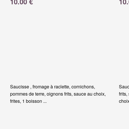
10.00 €
10.
Saucisse , fromage à raclette, cornichons,
Sauc
pommes de terre, oignons frits, sauce au choix,
frits
frites, 1 boisson ...
choi