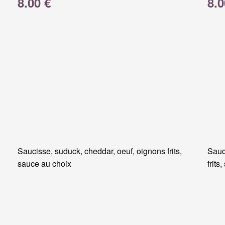
8.00 €
8.0
Saucisse, suduck, cheddar, oeuf, oignons frits,
Sauc
sauce au choix
frits