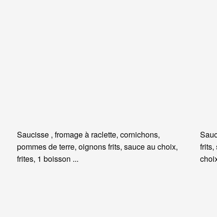
Saucisse , fromage à raclette, cornichons,
Sauc
pommes de terre, oignons frits, sauce au choix,
frits
frites, 1 boisson ...
choi