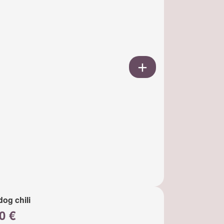
dog chili
0 €