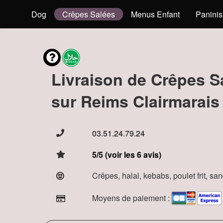
s
Hot Dog
Crêpes Salées
Menus Enfant
Paninis
Livraison de Crêpes S
sur Reims Clairmarais
03.51.24.79.24
5/5 (voir les 6 avis)
Crêpes, halal, kebabs, poulet frit, s
Moyens de paiement :