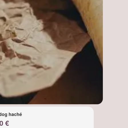
dog haché
0 €