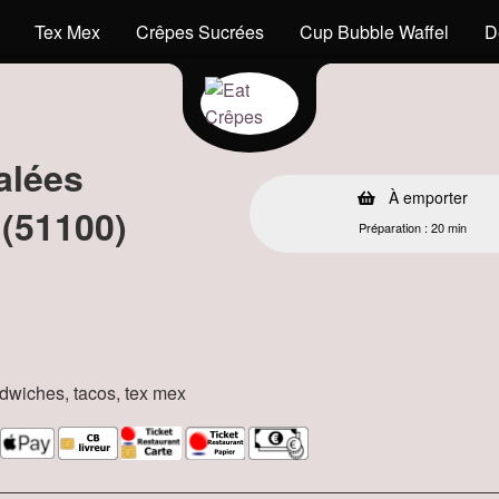
Tex Mex
Crêpes Sucrées
Cup Bubble Waffel
D
alées
À emporter
 (51100)
Préparation : 20 min
andwiches, tacos, tex mex