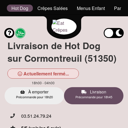
s
Hot Dog
Crêpes Salées
Menus Enfant
Panini
Livraison de Hot Dog
sur Cormontreuil (51350)
Actuellement fermé...
18h00 - 04h00
À emporter
Livraison
Précommande pour 18h20
Précommande pour 18h45
03.51.24.79.24