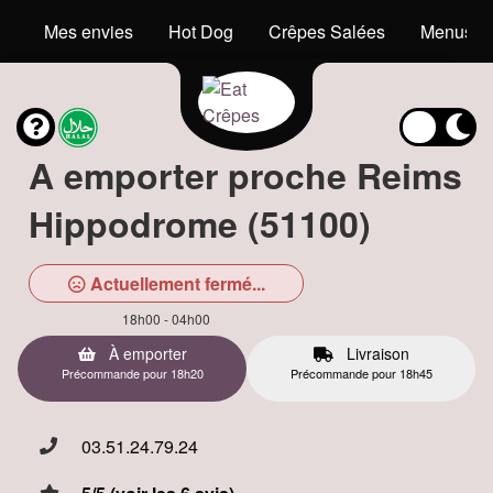
Mes envies
Hot Dog
Crêpes Salées
Menus En
A emporter proche Reims
Hippodrome (51100)
Actuellement fermé...
18h00 - 04h00
À emporter
Livraison
Précommande pour 18h20
Précommande pour 18h45
03.51.24.79.24