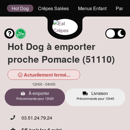
s
Hot Dog
Crêpes Salées
Menus Enfant
Panini
Hot Dog à emporter
proche Pomacle (51110)
Actuellement fermé...
12h00 - 04h00
À emporter
Livraison
Précommande pour 12h20
Précommande pour 12h45
03.51.24.79.24