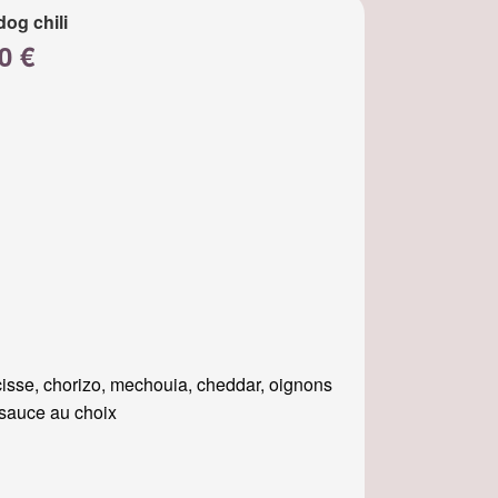
dog chili
0 €
isse, chorizo, mechouia, cheddar, oignons
, sauce au choix