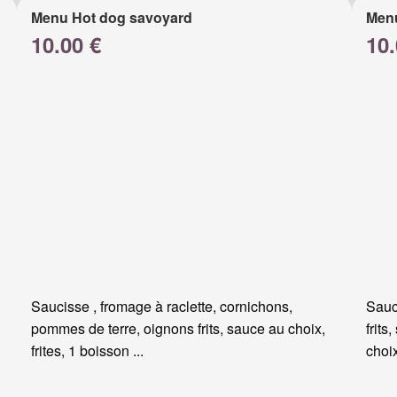
Menu Hot dog savoyard
Men
10.00 €
10.
Saucisse , fromage à raclette, cornichons,
Sauc
pommes de terre, oignons frits, sauce au choix,
frits
frites, 1 boisson ...
choi