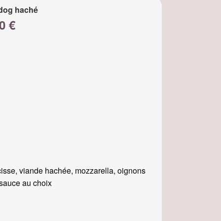
dog haché
0 €
isse, viande hachée, mozzarella, oignons
, sauce au choix