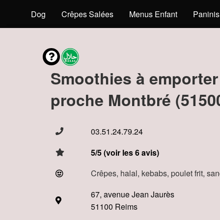
s
Hot Dog
Crêpes Salées
Menus Enfant
Paninis
Smoothies à emporter
proche Montbré (5150
03.51.24.79.24
5/5 (voir les 6 avis)
Crêpes, halal, kebabs, poulet frit, s
67, avenue Jean Jaurès
51100 Reims