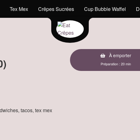
Tex Mex
Crêpes Sucrées
Cup Bubble Waffel
D
À emporter
0)
Préparation : 20 min
andwiches, tacos, tex mex