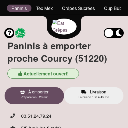
t
Paninis
Tex Mex
Crêpes Sucrées
Cup Bubble
Paninis à emporter
proche Courcy (51220)
Actuellement ouvert!
À emporter
Livraison
Préparation : 20 min
Livraison : 30 à 45 mn
03.51.24.79.24