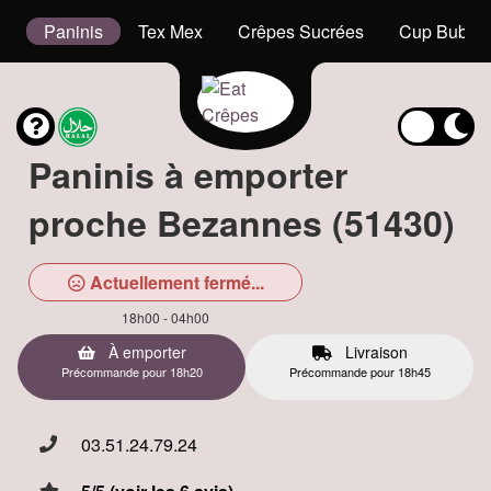
t
Paninis
Tex Mex
Crêpes Sucrées
Cup Bubble
Paninis à emporter
proche Bezannes (51430)
Actuellement fermé...
18h00 - 04h00
À emporter
Livraison
Précommande pour 18h20
Précommande pour 18h45
03.51.24.79.24