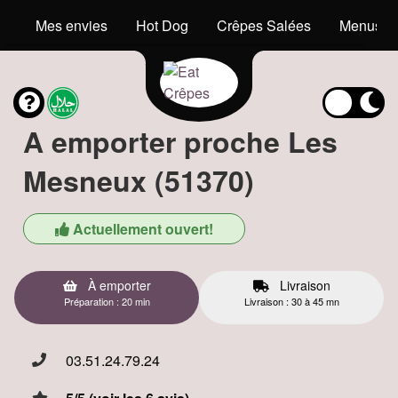
Mes envies
Hot Dog
Crêpes Salées
Menus En
A emporter proche Les
Mesneux (51370)
Actuellement ouvert!
À emporter
Livraison
Préparation : 20 min
Livraison : 30 à 45 mn
03.51.24.79.24